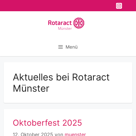
Zum
Inhalt
springen
Münster
Menü
Aktuelles bei Rotaract
Münster
Oktoberfest 2025
12. Oktober 2025
von
muenster