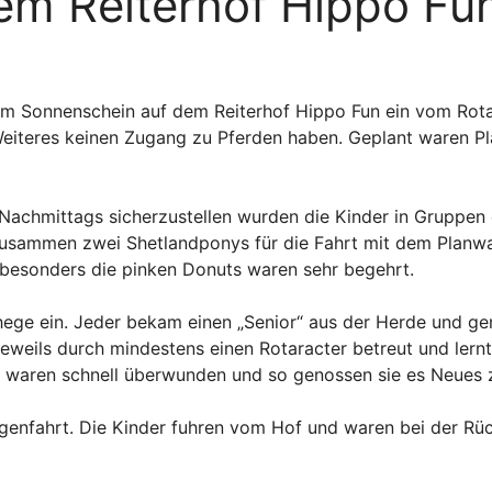
em Reiterhof Hippo Fu
em Sonnenschein auf dem Reiterhof Hippo Fun ein vom Rota
e Weiteres keinen Zugang zu Pferden haben. Geplant waren 
chmittags sicherzustellen wurden die Kinder in Gruppen ei
usammen zwei Shetlandponys für die Fahrt mit dem Planwag
, besonders die pinken Donuts waren sehr begehrt.
ege ein. Jeder bekam einen „Senior“ aus der Herde und ge
 jeweils durch mindestens einen Rotaracter betreut und lern
 waren schnell überwunden und so genossen sie es Neues z
enfahrt. Die Kinder fuhren vom Hof und waren bei der Rüc